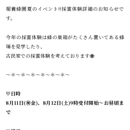
堀養蜂園夏のイベント‼️採蜜体験詳細のお知らせで
す。
今年の採蜜体験は蜂の巣箱がたくさん置いてある蜂
場を見学したり、
古民家での採蜜体験を考えております🐝
～＊～＊～＊～＊～＊～＊～
💛
日時
8月11日(㊗️金)、8月12日(土)9時受付開始～お昼頃ま
で