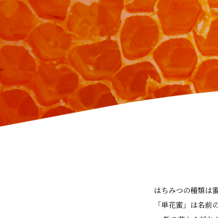
はちみつの種類は
「単花蜜」は名前