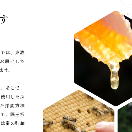
す
園では、東濃
お届けした
ます。
い。そこで、
を使用した採
た採蜜方法
法で、隔王板
階は蜜の貯蔵