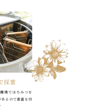
で採蜜
離機ではちみつを
があるので蜜蓋を切