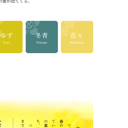
の差が出てくる、
ゆず
冬青
花々
Yuzu
Soyogo
Hanabana
。