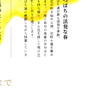
まれる夏
み
つ
ば
ち
達
に
感
謝
し
な
が
ら
採
蜜
し
て
い
き
ま
す
。
春
の
花
が
咲
き
始
め
る
頃
、
花
粉
や
蜜
を
集
め
て
い
ま
す
。
一
度
に
自
分
の
体
重
の
半
分
ほ
ど
の
蜜
を
持
ち
帰
り
、
ま
た
花
を
探
し
て
飛
び
立
ち
、
忙
し
い
日
々
を
過
ご
し
ま
す
みつばち達が最も活発な季節。
みつばちの活発な春
まで