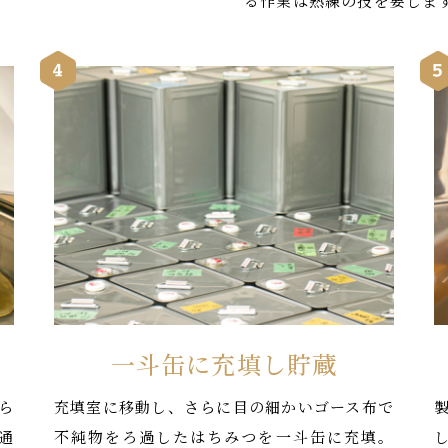
。
る作業は熟練の技を要しま
一斗缶に充填し貯蔵
ら
充填室に移動し、さらに目の細かいゴース布で
通
不純物をろ過したはちみつを一斗缶に充填。