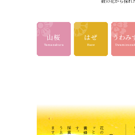
数の花から採れ
山桜
はぜ
うわみ
Yamazakura
Haze
Uwamizuza
。
。