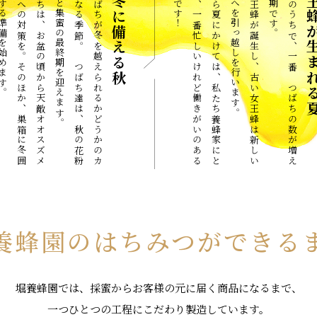
。
私
た
ち
は
、
お
盆
の
頃
か
ら
天
敵
オ
オ
ス
ズ
メ
バ
チ
へ
の
対
策
を
。
そ
の
ほ
か
、
巣
箱
に
冬
囲
い
を
す
る
準
備
を
始
め
ま
す
。
み
つ
ば
ち
が
冬
を
越
え
ら
れ
る
か
ど
う
か
の
カ
ギ
と
な
る
季
節
。
み
つ
ば
ち
達
は
、
秋
の
花
粉
集
め
と
集
蜜
の
最
終
期
を
迎
え
ま
す
越冬に備える秋
！
春
か
ら
夏
に
か
け
て
は
、
私
た
ち
養
蜂
家
に
と
っ
て
、
一
番
忙
し
い
け
れ
ど
働
き
が
い
の
あ
る
季
節
で
す
。
新
女
王
蜂
が
誕
生
し
、
古
い
女
王
蜂
は
新
し
い
場
所
へ
を
引
っ
越
し
を
行
い
ま
す
。
一
年
の
う
ち
で
、
一
番
み
つ
ば
ち
の
数
が
増
え
る
時
期
で
す
女王蜂が生
養蜂園の
はちみつができる
堀養蜂園では、採蜜からお客様の元に届く商品になるまで、
一つひとつの工程にこだわり製造しています。