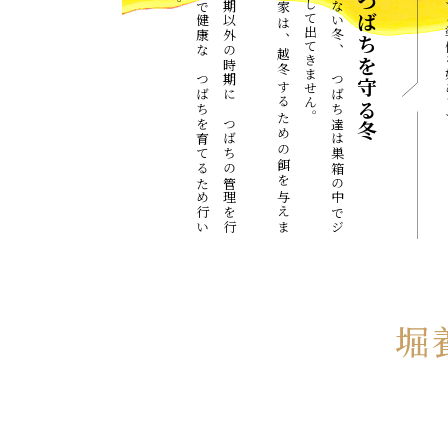
採
蜜
期
以
外
の
時
期
に
み
つ
ば
ち
の
管
理
を
行
う
上
で
健
康
な
み
つ
ば
ち
を
育
て
る
た
め
行
い
ま
す
養
蜂
家
は
、
越
冬
す
る
た
め
の
餌
を
与
え
ま
す
。
花
の
な
い
冬
、
み
つ
ば
ち
達
は
巣
箱
の
中
で
ジ
ッ
と
し
て
出
て
き
ま
せ
ん
みつばちを守る冬
堀