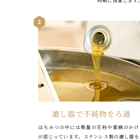
時期に採蜜します
漉し器で不純物をろ過
はちみつの中には微量の花粉や蜜蝋のかけ
が混じっています。ステンレス製の漉し器を