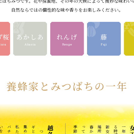
たはちみつです。花や採蜜地、その年の天候によって微妙な味わい
自然ならではの個性的な味や香りをお楽しみください。
ず桜
あかしあ
れんげ
藤
kura
Akasia
Renge
Fuji
養蜂家とみつばちの一年