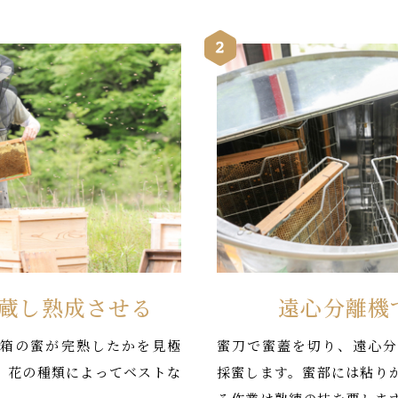
蔵し熟成させる
遠心分離機
箱の蜜が完熟したかを見極
蜜刀で蜜蓋を切り、遠心分
。花の種類によってベストな
採蜜します。蜜部には粘り