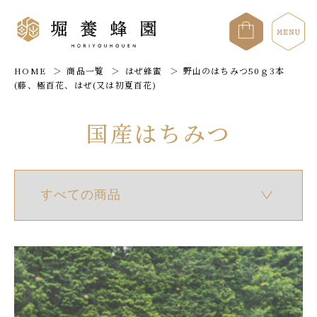
HOME
商品一覧
はぜ蜂蜜
野山のはちみつ50ｇ3本
(藤、極百花、はぜ(又は初夏百花)
国産はちみつ