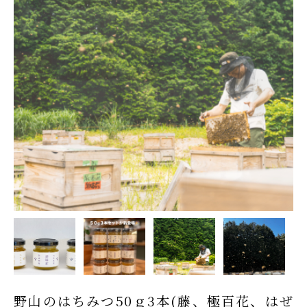
野山のはちみつ50ｇ3本(藤、極百花、はぜ