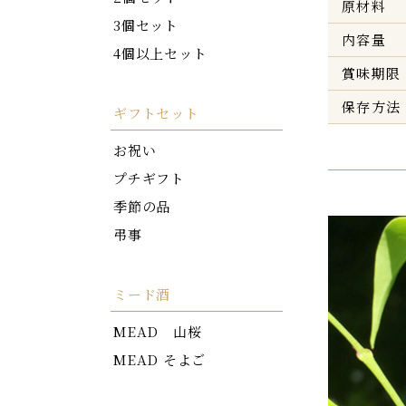
原材料
3個セット
内容量
4個以上セット
賞味期限
保存方法
ギフトセット
お祝い
プチギフト
季節の品
弔事
ミード酒
MEAD 山桜
MEAD そよご