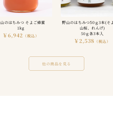
野山のはちみつ そよご蜂蜜
野山のはちみつ50ｇ3本(そ
1kg
山桜、れんげ)
50ｇ各3本入
￥6,942
（税込）
￥2,538
（税込）
他の商品を見る