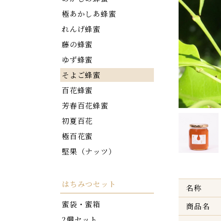
極あかしあ蜂蜜
れんげ蜂蜜
藤の蜂蜜
ゆず蜂蜜
そよご蜂蜜
百花蜂蜜
芳春百花蜂蜜
初夏百花
極百花蜜
堅果（ナッツ）
はちみつセット
名称
蜜袋・蜜箱
商品名
2個セット