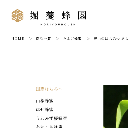
HOME
商品一覧
そよご蜂蜜
野山のはちみつ そよ
国産はちみつ
山桜蜂蜜
はぜ蜂蜜
うわみず桜蜂蜜
あかしあ蜂蜜