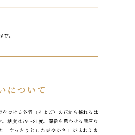
保存。
いについて
実をつける冬青（そよご）の花から採れるは
す。糖度は79〜81度。深緑を思わせる濃厚な
と「すっきりとした爽やかさ」が味わえま